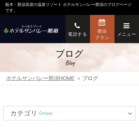
栃木・那須高原の温泉リゾート ホテルサンバレー那須のブログページ
です。
宿泊
電話する
メニュー
プラン
ブログ
Blog
ホテルサンバレー那須HOME
ブログ
カテゴリ
Category