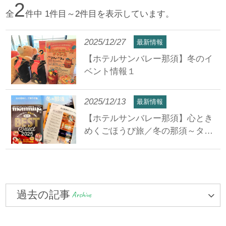
2
全
件中 1件目～2件目を表示しています。
2025/12/27
最新情報
【ホテルサンバレー那須】冬のイ
ベント情報１
2025/12/13
最新情報
【ホテルサンバレー那須】心とき
めくごほうび旅／冬の那須～タウ
ン誌もんみや～掲載されました
過去の記事
Archive