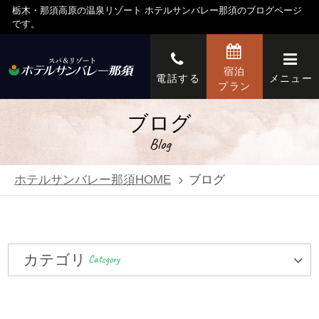
栃木・那須高原の温泉リゾート ホテルサンバレー那須のブログページ
です。
宿泊
電話する
メニュー
プラン
ブログ
Blog
ホテルサンバレー那須HOME
ブログ
カテゴリ
Category