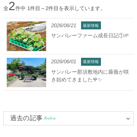
2
全
件中 1件目～2件目を表示しています。
2026/06/21
最新情報
サンバレーファーム成長日記①🌱
2026/06/01
最新情報
サンバレー那須敷地内に薔薇が咲
き始めてきました🌹✨
過去の記事
Archive