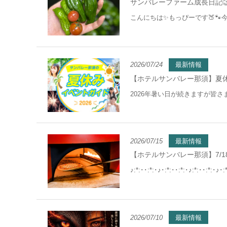
サンバレーファーム成長日記③
こんにちは✨もっぴーです🍑🐾
2026/07/24
最新情報
【ホテルサンバレー那須】夏
2026年暑い日が続きますが皆
2026/07/15
最新情報
【ホテルサンバレー那須】7/
♪:*:･･:*:･♪･:*:･･:*:･♪:*:･･:*:･♪･:*
2026/07/10
最新情報