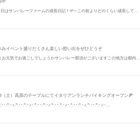
🌱
今日はサンバレーファームの成長日記！🌱✨この前よりどのくらい成長して...
休みイベント盛りだくさん楽しい想い出をぜひどうぞ
さまお元気でお過ごしでしょうかサンバレー那須がございますこの地方は都内...
18（土）高原のテーブルにてイタリアンランチバイキングオープン🍕
:･･:*:･♪:*:･･:*:･♪･:*:･･:*:･♪:*:･･:*:･♪･:*:･･:*:･♪:*:･･:*:･♪･:...