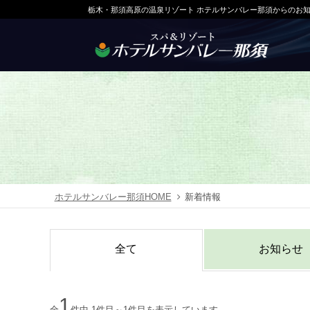
栃木・那須高原の温泉リゾート ホテルサンバレー那須からのお
ホテルサンバレー那須HOME
新着情報
全て
お知らせ
1
全
件中 1件目～1件目を表示しています。