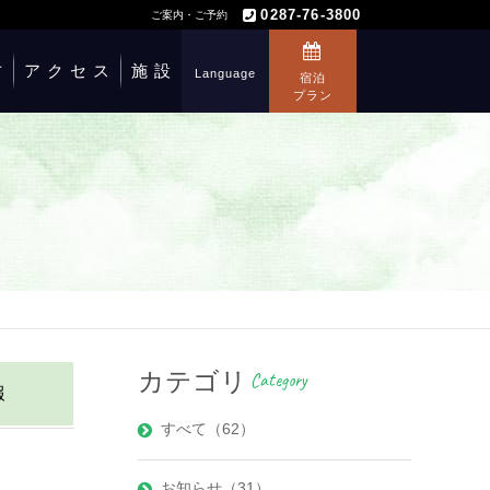
0287-76-3800
ご案内・ご予約
方
アクセス
施設
Language
宿泊
プラン
カテゴリ
Category
報
すべて（62）
お知らせ（31）