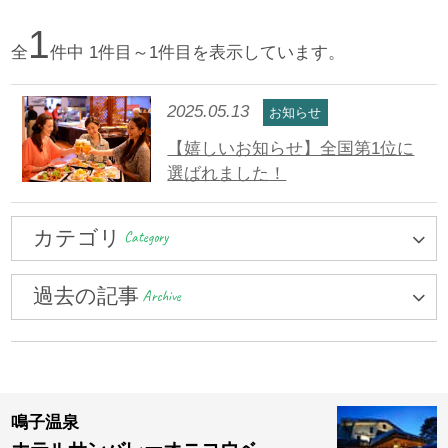
1
全
件中 1件目～1件目を表示しています。
2025.05.13
お知らせ
【嬉しいお知らせ】全国第1位に
選ばれました！
カテゴリ
Category
過去の記事
Archive
鳴子温泉