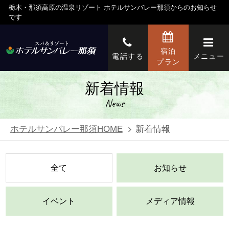
栃木・那須高原の温泉リゾート ホテルサンバレー那須からのお知らせ
です
宿泊
電話する
メニュー
プラン
新着情報
News
ホテルサンバレー那須HOME
新着情報
全て
お知らせ
イベント
メディア情報