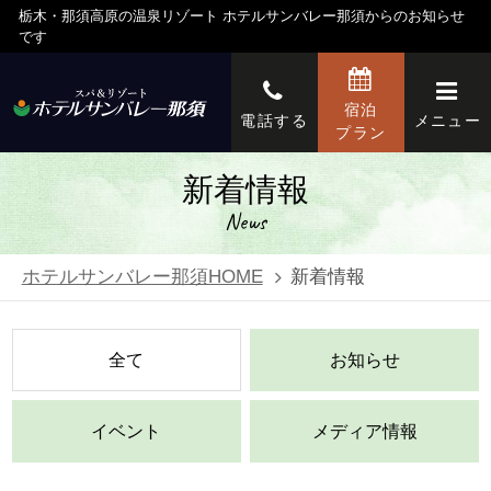
栃木・那須高原の温泉リゾート ホテルサンバレー那須からのお知らせ
です
宿泊
電話する
メニュー
プラン
新着情報
News
ホテルサンバレー那須HOME
新着情報
全て
お知らせ
イベント
メディア情報