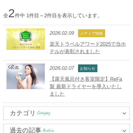
2
全
件中 1件目～2件目を表示しています。
2026.02.09
メディア情報
楽天トラベルアワード2025で当ホ
テルが表彰されました
2026.02.07
お知らせ
【露天風呂付き客室限定】ReFa
製 最新ドライヤーを導入いたし
ました
カテゴリ
Category
過去の記事
Archive