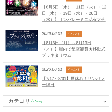
【8月5日（水）・11日（火）・12
日（水）・19日（水）・26日
（水）】サンバレーミニ花火大会
2026.06.01
イベント
【8月3日（月）～8月13日
（木）】屋内で星空観賞★移動式
プラネタリウム
2026.06.01
イベント
【7/17～8/31】夏休み！サンバレ
ー縁日
カテゴリ
Category