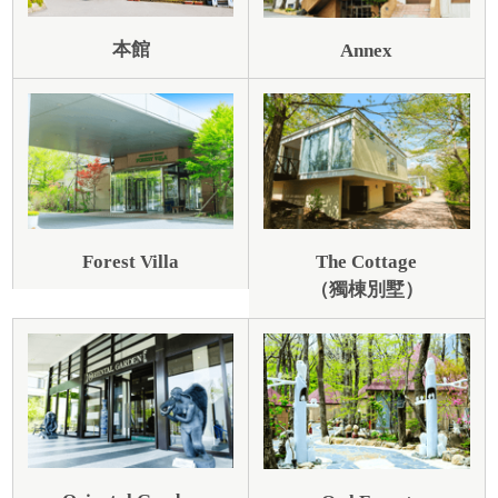
本館
Annex
Forest Villa
The Cottage
（獨棟別墅）