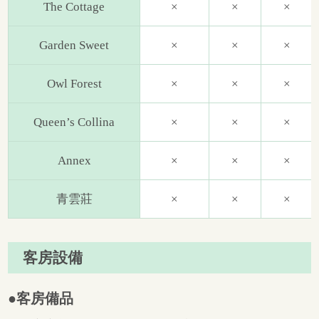
The Cottage
×
×
×
Garden Sweet
×
×
×
Owl Forest
×
×
×
Queen’s Collina
×
×
×
Annex
×
×
×
青雲莊​
×
×
×
客房設備​
●客房備品​