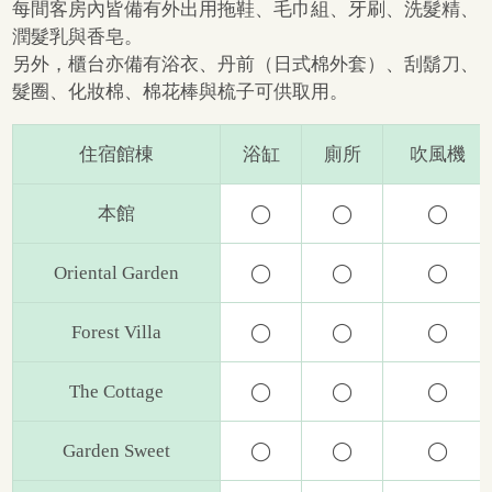
每間客房內皆備有外出用拖鞋、毛巾組、牙刷、洗髮精、
潤髮乳與香皂。​
另外，櫃台亦備有浴衣、丹前（日式棉外套）、刮鬍刀、
髮圈、化妝棉、棉花棒與梳子可供取用。
住宿館棟
浴缸​
廁所​
吹風機
本館
◯
◯
◯
Oriental Garden
◯
◯
◯
Forest Villa
◯
◯
◯
The Cottage
◯
◯
◯
Garden Sweet
◯
◯
◯