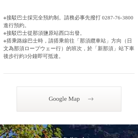
※接駁巴士採完全預約制。請務必事先撥打 0287-76-3800
進行預約。
※接駁巴士從那須鹽原站西口出發。​
※搭乘路線巴士時，請搭乘前往「那須纜車站」方向（日
文為那須ロープウェー行）的班次，於「新那須」站下車
後步行約3分鐘即可抵達。
Google Map