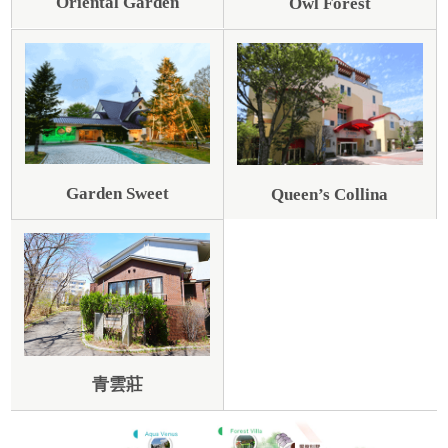
Oriental Garden
Owl Forest
Garden Sweet
Queen’s Collina
青雲莊​