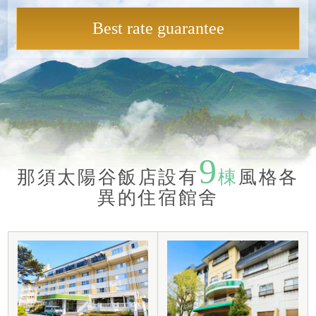
Best rate guarantee
9
那須太陽谷飯店設有
棟
風格各
異的住宿館舍​