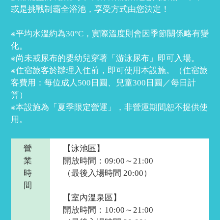
或是挑戰制霸全浴池，享受方式由您決定！​
※平均水溫約為30°C，實際溫度則會因季節關係略有變
化。​
※尚未戒尿布的嬰幼兒穿著「游泳尿布」即可入場。​
※住宿旅客於辦理入住前，即可使用本設施。（住宿旅
客費用：每位成人500日圓、兒童300日圓／每日計
算）​
※本設施為「夏季限定營運」，非營運期間恕不提供使
用。​
營
【泳池區】​
業
開放時間：09:00～21:00
時
（最後入場時間 20:00）
間​
【室內溫泉區】​
開放時間：10:00～21:00