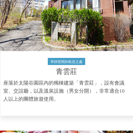
寧靜悠閒的歇息之處​
青雲莊​
座落於太陽谷園區內的獨棟建築「青雲莊」，設有會議
室、交誼廳，以及溫泉設施（男女分開），非常適合10
人以上的團體旅遊使用。