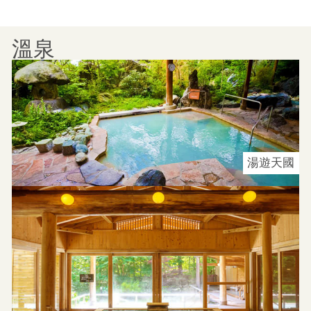
溫泉
湯遊天國​