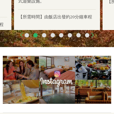
式遊樂設施。
【
【所需時間】由飯店出發約20分鐘車程
程