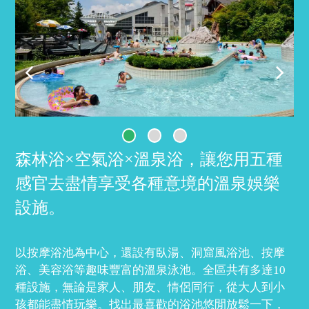
森林浴×空氣浴×溫泉浴，讓您用五種
感官去盡情享受各種意境的溫泉娛樂
設施。
以按摩浴池為中心，還設有臥湯、洞窟風浴池、按摩
浴、美容浴等趣味豐富的溫泉泳池。全區共有多達10
種設施，無論是家人、朋友、情侶同行，從大人到小
孩都能盡情玩樂。找出最喜歡的浴池悠閒放鬆一下，