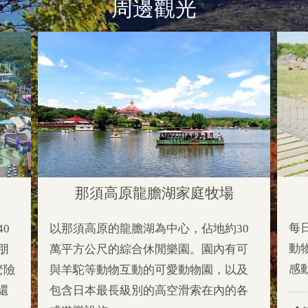
周邊觀光​
那須高原龍膽湖家庭牧場
每
0
以那須高原的龍膽湖為中心，佔地約30
動
朋
萬平方公尺的綜合休閒樂園。園內有可
感
驚險
與羊駝等動物互動的可愛動物園，以及
還
包含日本最長級別的高空滑索在內的各