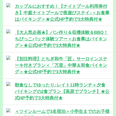
カップルにおすすめ！【ナイトプール利用券付
き】中庭ナイトプールで夜遊びステイ♪＜お食事
はバイキング＞★公式HP予約で3大特典付★
【大人気企画★】パン作り＆収穫体験＆BBQ！
ちびっこパック体験ツアー＜お食事はバイキン
グ＞★公式HP予約で3大特典付★
【別注料理】とちぎ和牛「匠」サーロインステ
ーキ付きプラン＜「万里」中華＆和食バイキン
グ＞★公式HP予約で3大特典付★
朝食なしでゆったり♪レイト11時ランチ＋夕食
バイキングの2食プラン【高原でブランチ】★公
式HP予約で3大特典付★
＜ツインルームで3名宿泊＞小学生までのお子様