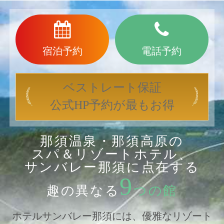
宿泊予約
電話予約
ベストレート保証
公式HP予約が最もお得
那須温泉・那須高原の
スパ＆リゾートホテル、
サンバレー那須に点在する
9
趣の異なる
つの館
ホテルサンバレー那須には、優雅なリゾート