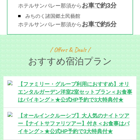
お車で約3分
ホテルサンバレー那須から
みちのく諸国郷土民藝館
お車で約5分
ホテルサンバレー那須から
/ Offers & Deals /
おすすめ宿泊プラン
【ファミリー・グループ利用におすすめ】オリ
エンタルガーデン洋室2室セットプラン＜お食事
はバイキング＞★公式HP予約で3大特典付★
【オールインクルーシブ】大人気のナイトツア
ー【ナイトサファリツアー】付き＜お食事はバ
イキング＞★公式HP予約で3大特典付★