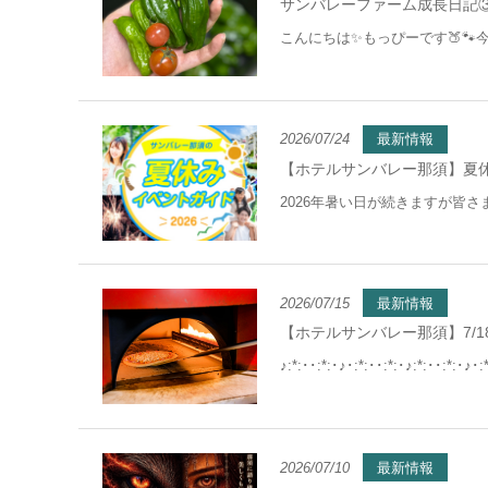
サンバレーファーム成長日記③
こんにちは✨もっぴーです🍑🐾
2026/07/24
最新情報
【ホテルサンバレー那須】夏
2026年暑い日が続きますが皆
2026/07/15
最新情報
【ホテルサンバレー那須】7/
♪:*:･･:*:･♪･:*:･･:*:･♪:*:･･:*:･♪･:*
2026/07/10
最新情報