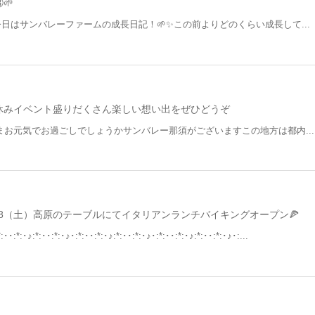
🌱
今日はサンバレーファームの成長日記！🌱✨この前よりどのくらい成長して...
休みイベント盛りだくさん楽しい想い出をぜひどうぞ
さまお元気でお過ごしでしょうかサンバレー那須がございますこの地方は都内...
18（土）高原のテーブルにてイタリアンランチバイキングオープン🍕
:･･:*:･♪:*:･･:*:･♪･:*:･･:*:･♪:*:･･:*:･♪･:*:･･:*:･♪:*:･･:*:･♪･:...