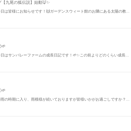
【九尾の狐伝説】始動🦊✨
今日は皆様にお知らせです！🙌ガーデンスウィート館のお隣にある太陽の教...
🌱
今日はサンバレーファームの成長日記です！🌱✨この前よりどのくらい成長...
🌱
梅雨の時期に入り、雨模様が続いておりますが皆様いかがお過ごしですか？...