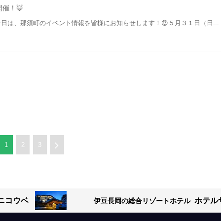
催！🦊
今日は、那須町のイベント情報を皆様にお知らせします！😍５月３１日（日...
1
2
3
ニコウベ
ホテル
伊豆長岡の総合リゾートホテル