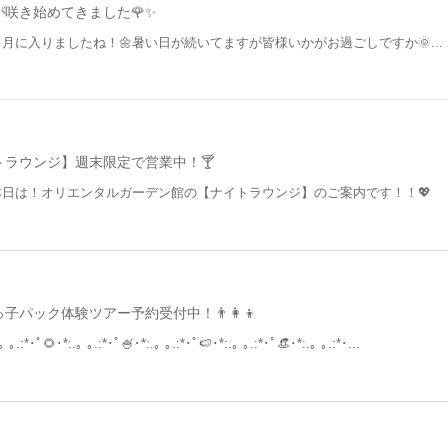
咲き始めてきました🌹✨
６月に入りましたね！🌼暑い日が続いてますが皆様いかがお過ごしですか🌞...
ラウンジ】週末限定で営業中！🍸
本日は！オリエンタルガーデン館の【ナイトラウンジ】のご案内です！！💖
パック体験ツアー予約受付中！👨‍👩‍👦
｡ ｡.:*･ﾟ🌻･*:.｡ ｡.:*･ﾟ🍧･*:.｡ ｡.:*･ﾟ🍉･*:.｡ ｡.:*･ﾟ👒･*:.｡ ｡.:*･...