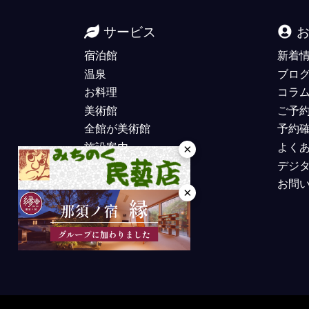
サービス
宿泊館
新着
温泉
ブロ
お料理
コラ
美術館
ご予
全館が美術館
予約
施設案内
よく
×
デジ
お問
×