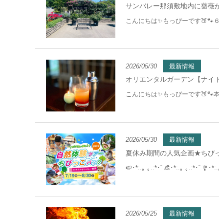
サンバレー那須敷地内に薔薇が
こんにちは✨もっぴーです🍑🐾
2026/05/30
最新情報
オリエンタルガーデン【ナイト
こんにちは✨もっぴーです🍑
2026/05/30
最新情報
夏休み期間の人気企画★ちびっ子
🍉･*:.｡ ｡.:*･ﾟ👒･*:.｡ ｡.:*･ﾟ🎐･*:.
2026/05/25
最新情報