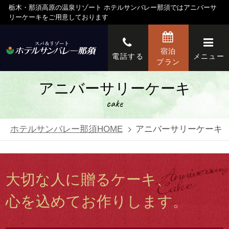
栃木・那須高原の温泉リゾート ホテルサンバレー那須ではアニバーサ
リーケーキをご用意しております
宿泊
電話する
メニュー
プラン
アニバーサリーケーキ
cake
ホテルサンバレー那須HOME
アニバーサリーケーキ
大切な人に贈るケーキ、
心を込めてお作りします。