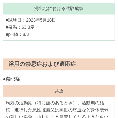
湧出地における試験成績
■試験日：2023年5月18日
■泉温：63.3度
■pH値：8.3
浴用の禁忌症および適応症
●禁忌症
共通
病気の活動期（特に熱のあるとき）、活動期の結
核、進行した悪性腫瘍又は高度の貧血など身体衰弱
の著しい場合、少し動くと息苦しくなるような重い