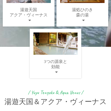
湯遊天国
湯処ひのき
アクア・ヴィーナス
森の湯
3つの源泉と
効能
/ Yuyu Tengoku & Aqua Venus /
湯遊天国＆アクア・ヴィーナス