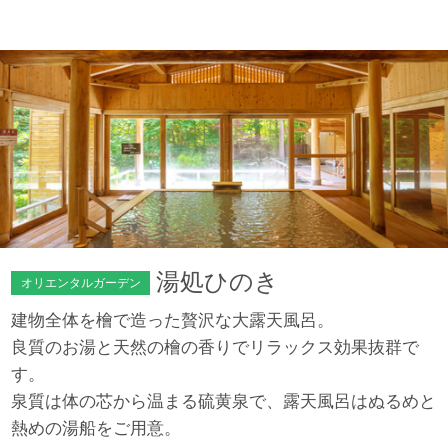
湯処ひのき
オリエンタルガーデン
建物全体を檜で造った贅沢な大露天風呂。
良質のお湯と天然の檜の香りでリラックス効果抜群で
す。
泉質は体の芯から温まる硫黄泉で、露天風呂はぬるめと
熱めの湯船をご用意。