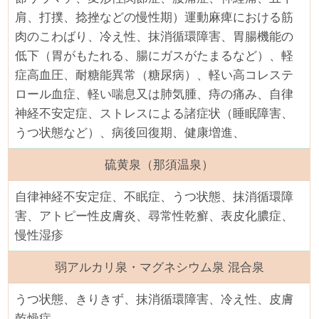
肩、打撲、捻挫などの慢性期）運動麻痺における筋
肉のこわばり、冷え性、抹消循環障害、胃腸機能の
低下（胃がもたれる、腸にガスがたまるなど）、軽
症高血圧、耐糖能異常（糖尿病）、軽い高コレステ
ロール血症、軽い喘息又は肺気腫、痔の痛み、自律
神経不安定症、ストレスによる諸症状（睡眠障害、
うつ状態など）、病後回復期、健康増進、
硫黄泉（那須温泉）
自律神経不安定症、不眠症、うつ状態、抹消循環障
害、アトピー性皮膚炎、尋常性乾癬、表皮化膿症、
慢性湿疹
弱アルカリ泉・マグネシウム泉 混合泉
うつ状態、きりきず、抹消循環障害、冷え性、皮膚
乾燥症