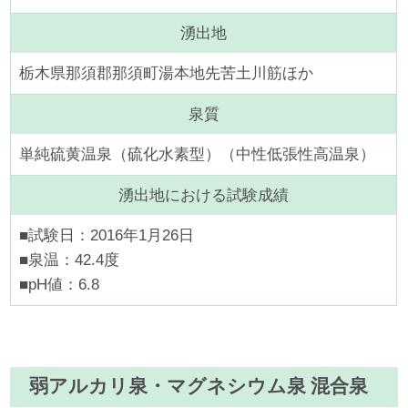
湧出地
栃木県那須郡那須町湯本地先苦土川筋ほか
泉質
単純硫黄温泉（硫化水素型）（中性低張性高温泉）
湧出地における試験成績
■試験日：2016年1月26日
■泉温：42.4度
■pH値：6.8
弱アルカリ泉・マグネシウム泉 混合泉