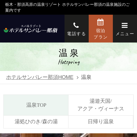
栃木・那須高原の温泉リゾート ホテルサンバレー那須の温泉施設のご
案内です
宿泊
電話する
メニュー
プラン
温 泉
Hotspring
ホテルサンバレー那須HOME
温泉
湯遊天国/
温泉TOP
アクア・ヴィーナス
湯処ひのき/森の湯
日帰り温泉