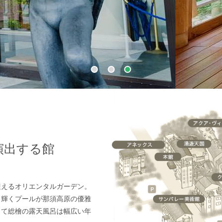
演出する館
迎えるオリエンタルガーデン。
く輝くプールが那須高原の優雅
して総檜の露天風呂は幅広い年