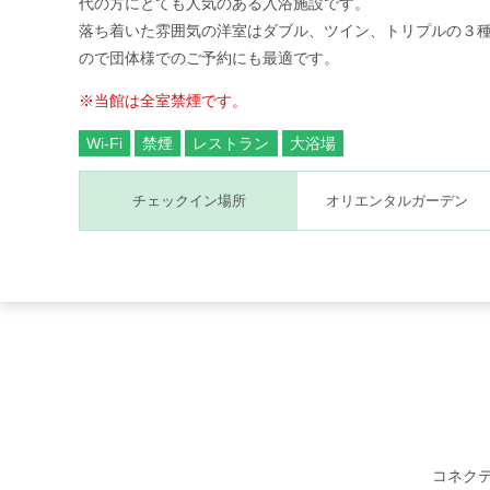
代の方にとても人気のある入浴施設です。
落ち着いた雰囲気の洋室はダブル、ツイン、トリプルの３
ので団体様でのご予約にも最適です。
※当館は全室禁煙です。
Wi-Fi
禁煙
レストラン
大浴場
チェックイン場所
オリエンタルガーデン
コネク