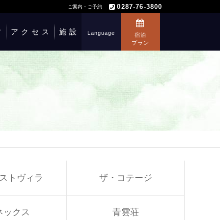
0287-76-3800
ご案内・ご予約
方
アクセス
施設
Language
宿泊
プラン
ストヴィラ
ザ・コテージ
ネックス
青雲荘