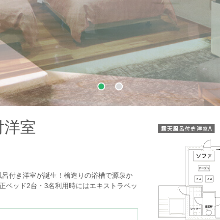
付洋室
天風呂付き洋室が誕生！檜造りの浴槽で源泉か
正ベッド2台・3名利用時にはエキストラベッ