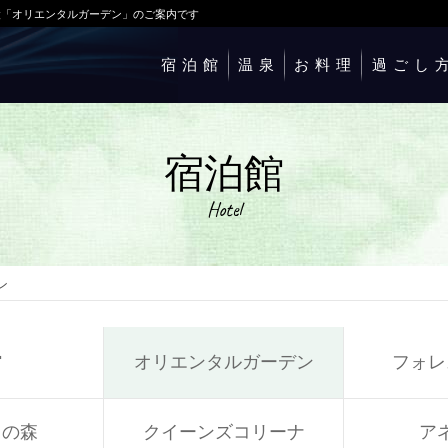
設「オリエンタルガーデン」のご案内です
宿泊館
温泉
お料理
過ごし
宿泊館
Hotel
ン
館
オリエンタルガーデン
フォレ
うの森
クイーンズコリーナ
ア