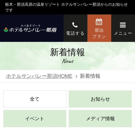
栃木・那須高原の温泉リゾート ホテルサンバレー那須からのお知らせ
です
宿泊
電話する
メニュー
プラン
新着情報
News
ホテルサンバレー那須HOME
新着情報
全て
お知らせ
イベント
メディア情報