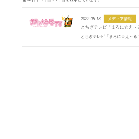
2022.05.18
メディア情報
とちぎテレビ「まろに☆え～
とちぎテレビ「まろに☆え～るＴ