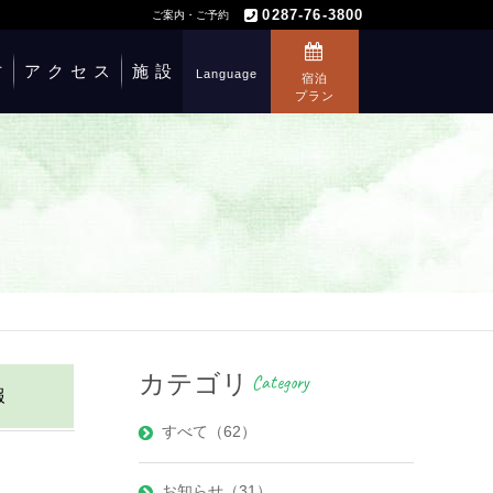
0287-76-3800
ご案内・ご予約
方
アクセス
施設
Language
宿泊
プラン
カテゴリ
Category
報
すべて（62）
お知らせ（31）