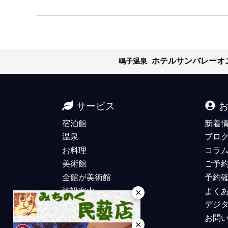
ホテルサンバレーオ
鳴子温泉
サービス
宿泊館
新着
温泉
ブロ
お料理
コラ
美術館
ご予
全館が美術館
予約
施設案内
よく
×
デジ
お問
×