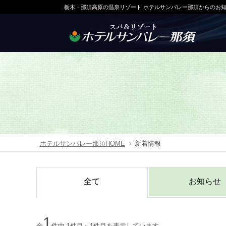
栃木・那須高原の温泉リゾート ホテルサンバレー那須からのお
ホテルサンバレー那須HOME
新着情報
全て
お知らせ
1
全
件中 1件目～1件目を表示しています。