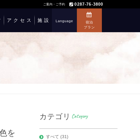
0287-76-3800
ご案内・ご予約
方
アクセス
施設
Language
宿泊
プラン
カテゴリ
Category
色を
すべて (31)