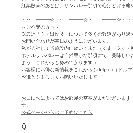
紅葉散策のあとは、サンバレー那須で心ほどける癒
・‥…━━━☆・‥…━━━☆・‥…━━━☆・‥
～ご不安の方へ～
※最近「クマ出没🐻」について多くの報道があり過
お問い合わせが毎日のようにございます。
私が入社して当施設内に於いて未だ（くま・クマ・熊
ホテルサンバレーは自然豊かな那須にて、美味しい
よう、これからも努めて参ります ♪
お客様にお得な新情報をこれからもdolphin（ド
今後ともよろしくお願いいたします。
お日にちによってはお部屋の空室がまだございます！
す。
公式ページからのご予約はこちら
👇