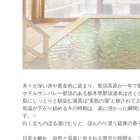
木々が深い赤や黄金色に染まり、那須高原が一年で最
ホテルサンバレー那須のある栃木県那須湯本は古く
肌にしっとりと馴染む湯質は“美肌の湯”と称されて人
気温が下がり始める今の時期は、湯に浸かった瞬間
す。✨
白く立ちのぼる湯けむりと、ほんのり漂う硫黄の香
日常を離れ、自然と温泉に包まれる贅沢な時間を、こ