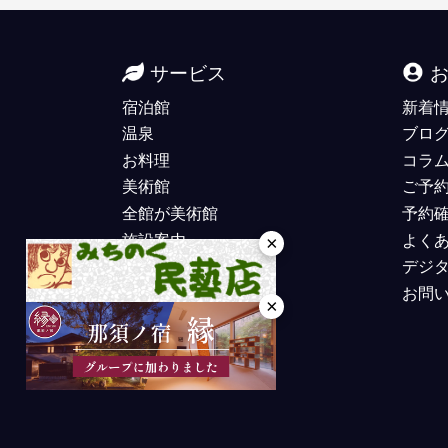
サービス
宿泊館
新着
温泉
ブロ
お料理
コラ
美術館
ご予
全館が美術館
予約
施設案内
よく
×
デジ
お問
×