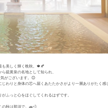
も美しく輝く晩秋。🍁🍂
から硫黄泉の名地として知られ、
気がございます。😊
にじわりと身体の芯へ届くあたたかさがより一層ありがたく感
りがふっと心をほぐしてくれるはずです。
の秋は那須で。🚗💨