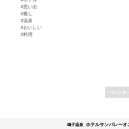
#思い出
#癒し
#温泉
#おいしい
#料理
< 前の記事
ホテルサンバレーオ
鳴子温泉