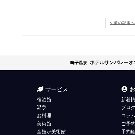
< 前の記事
ホテルサンバレーオ
鳴子温泉
サービス
宿泊館
新着
温泉
ブロ
お料理
コラ
美術館
ご予
全館が美術館
予約