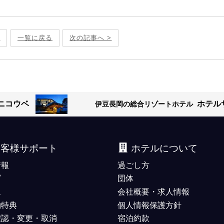
へ
一覧に戻る
次の記事へ >
ニコウベ
ホテル
伊豆長岡の総合リゾートホテル
お客様サポート
ホテルについて
情報
過ごし方
グ
団体
ム
会社概要・求人情報
約特典
個人情報保護方針
確認・変更・取消
宿泊約款