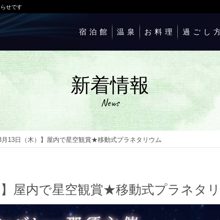
知らせです
宿泊館
温泉
お料理
過ごし
新着情報
News
8月13日（木）】屋内で星空観賞★移動式プラネタリウム
木）】屋内で星空観賞★移動式プラネタ