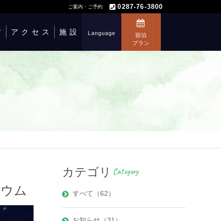
0287-76-3800
ご案内・ご予約
方
アクセス
施設
Language
宿泊
プラン
カテゴリ
Category
リウム
すべて（62）
お知らせ（31）