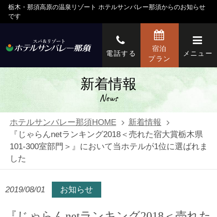
栃木・那須高原の温泉リゾート ホテルサンバレー那須からのお知らせ
です
宿泊
電話する
メニュー
プラン
新着情報
News
ホテルサンバレー那須HOME
新着情報
『じゃらんnetランキング2018＜売れた宿大賞栃木県
101-300室部門＞』において当ホテルが1位に選ばれま
した
2019/08/01
お知らせ
『じゃらんnetランキング2018＜売れた