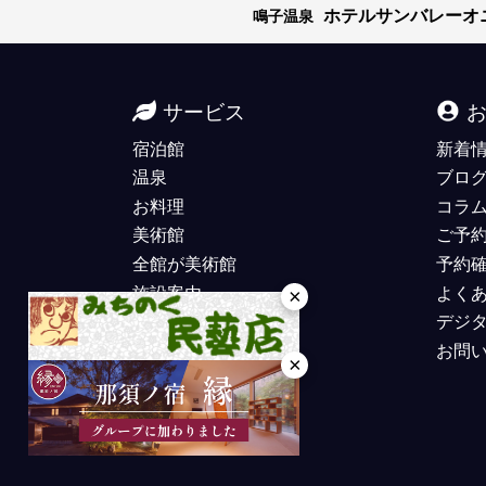
ホテルサンバレーオ
鳴子温泉
サービス
宿泊館
新着
温泉
ブロ
お料理
コラ
美術館
ご予
全館が美術館
予約
施設案内
よく
×
デジ
お問
×