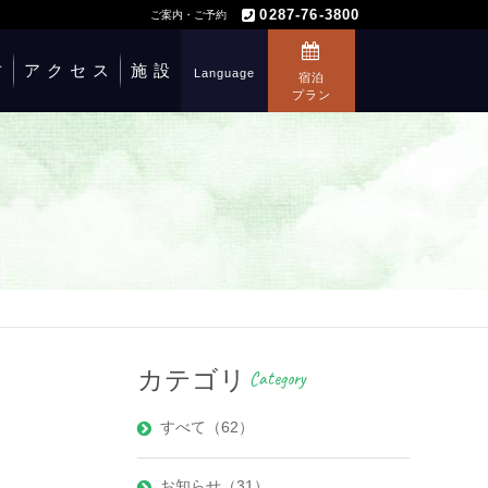
0287-76-3800
ご案内・ご予約
方
アクセス
施設
Language
宿泊
プラン
カテゴリ
Category
すべて（62）
お知らせ（31）