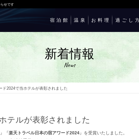
知らせです
宿泊館
温泉
お料理
過ごし
新着情報
News
ド2024で当ホテルが表彰されました
当ホテルが表彰されました
』『
楽天トラベル日本の宿アワード2024
』を受賞いたしました。