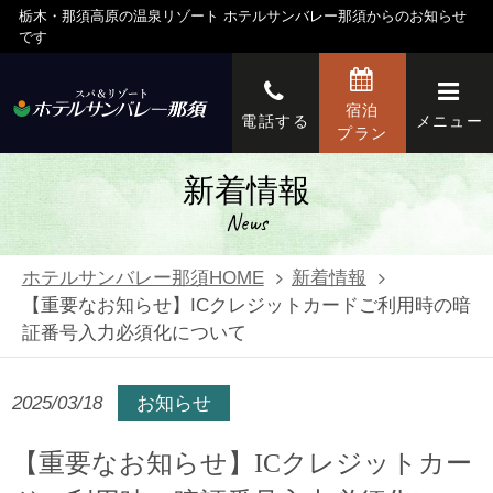
栃木・那須高原の温泉リゾート ホテルサンバレー那須からのお知らせ
です
宿泊
電話する
メニュー
プラン
新着情報
News
ホテルサンバレー那須HOME
新着情報
【重要なお知らせ】ICクレジットカードご利用時の暗
証番号入力必須化について
2025/03/18
お知らせ
【重要なお知らせ】ICクレジットカー