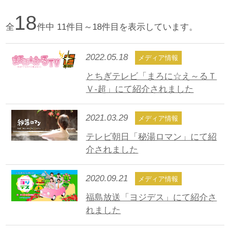
18
全
件中 11件目～18件目を表示しています。
2022.05.18
メディア情報
とちぎテレビ「まろに☆え～るＴ
Ｖ-超」にて紹介されました
2021.03.29
メディア情報
テレビ朝日「秘湯ロマン」にて紹
介されました
2020.09.21
メディア情報
福島放送「ヨジデス」にて紹介さ
れました