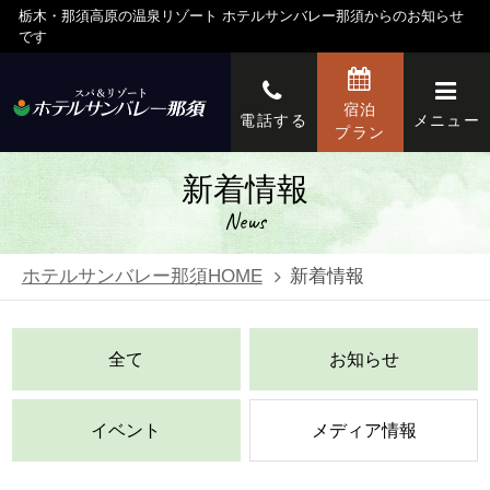
栃木・那須高原の温泉リゾート ホテルサンバレー那須からのお知らせ
です
宿泊
電話する
メニュー
プラン
新着情報
News
ホテルサンバレー那須HOME
新着情報
全て
お知らせ
イベント
メディア情報