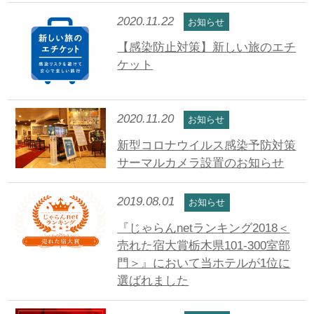
2020.11.22
お知らせ
【感染防止対策】新しい旅のエチ
ケット
2020.11.20
お知らせ
新型コロナウイルス感染予防対策
サーマルカメラ設置のお知らせ
2019.08.01
お知らせ
『じゃらんnetランキング2018＜
売れた宿大賞栃木県101-300室部
門＞』において当ホテルが1位に
選ばれました