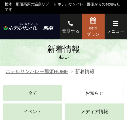
栃木・那須高原の温泉リゾート ホテルサンバレー那須からのお知らせ
です
宿泊
電話する
メニュー
プラン
新着情報
News
ホテルサンバレー那須HOME
新着情報
全て
お知らせ
イベント
メディア情報